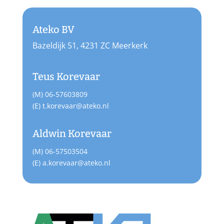
Ateko BV
Bazeldijk 51, 4231 ZC Meerkerk
Teus Korevaar
(M) 06-57603809
(E) t.korevaar@ateko.nl
Aldwin Korevaar
(M) 06-57503504
(E) a.korevaar@ateko.nl