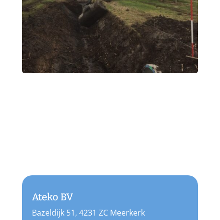
Ateko BV
Bazeldijk 51, 4231 ZC Meerkerk