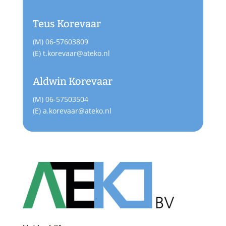
Teus Korevaar
(M) 06-57603809
(E) t.korevaar@ateko.nl
Aldwin Korevaar
(M) 06-57503504
(E) a.korevaar@ateko.nl